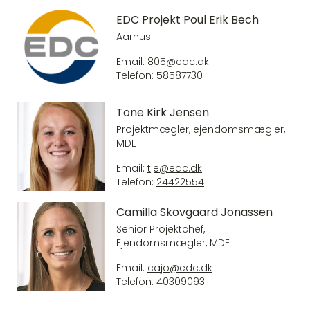
EDC Projekt Poul Erik Bech
Aarhus
Email:
805@edc.dk
Telefon:
58587730
Tone Kirk Jensen
Projektmægler, ejendomsmægler,
MDE
Email:
tje@edc.dk
Telefon:
24422554
Camilla Skovgaard Jonassen
Senior Projektchef,
Ejendomsmægler, MDE
Email:
cajo@edc.dk
Telefon:
40309093