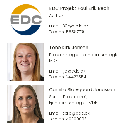
EDC Projekt Poul Erik Bech
Aarhus
Email:
805@edc.dk
Telefon:
58587730
Tone Kirk Jensen
Projektmægler, ejendomsmægler,
MDE
Email:
tje@edc.dk
Telefon:
24422554
Camilla Skovgaard Jonassen
Senior Projektchef,
Ejendomsmægler, MDE
Email:
cajo@edc.dk
Telefon:
40309093