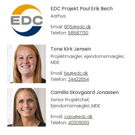
EDC Projekt Poul Erik Bech
Aarhus
Email:
805@edc.dk
Telefon:
58587730
Tone Kirk Jensen
Projektmægler, ejendomsmægler,
MDE
Email:
tje@edc.dk
Telefon:
24422554
Camilla Skovgaard Jonassen
Senior Projektchef,
Ejendomsmægler, MDE
Email:
cajo@edc.dk
Telefon:
40309093